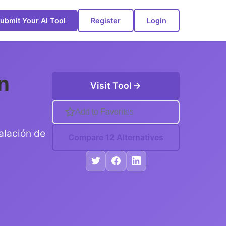
ubmit Your AI Tool
Register
Login
n
Visit Tool
Add to Favorites
alación de
Compare 12 Alternatives