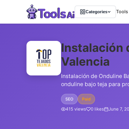
Tools
Categories
Instalación 
Valencia
Instalación de Onduline Ba
onduline bajo teja para p
SEO
Paid
415 views
0 likes
June 7, 2