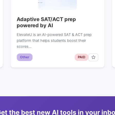
Adaptive SAT/ACT prep
powered by AI
ElevateU is an AI-powered SAT & ACT prep
platform that helps students boost their
scores…
Other
PAID
et the best new AI tools in your inb